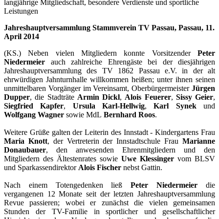
langjährige Mitgliedschaft, besondere Verdienste und sportliche
Leistungen
Jahreshauptversammlung Stammverein TV Passau, Passau, 11.
April 2014
(KS.) Neben vielen Mitgliedern konnte Vorsitzender
Peter
Niedermeier
auch zahlreiche Ehrengäste bei der diesjährigen
Jahreshauptversammlung des TV 1862 Passau e.V. in der alt
ehrwürdigen Jahnturnhalle willkommen heißen; unter ihnen seinen
unmittelbaren Vorgänger im Vereinsamt, Oberbürgermeister
Jürgen
Dupper
, die Stadträte
Armin Dickl
,
Alois Feuerer
,
Sissy Geier
,
Siegfried Kapfer
,
Ursula Karl-Hellwig
,
Karl Synek
und
Wolfgang Wagner
sowie MdL
Bernhard Roos
.
Weitere Grüße galten der Leiterin des Innstadt - Kindergartens Frau
Maria Knott
, der Vertreterin der Innstadtschule Frau
Marianne
Donaubauer
, den anwesenden Ehrenmitgliedern und den
Mitgliedern des Ältestenrates sowie
Uwe Klessinger
vom BLSV
und Sparkassendirektor
Alois Fischer
nebst Gattin.
Nach einem Totengedenken ließ
Peter Niedermeier
die
vergangenen 12 Monate seit der letzten Jahreshauptversammlung
Revue passieren; wobei er zunächst die vielen gemeinsamen
Stunden der TV-Familie in sportlicher und gesellschaftlicher