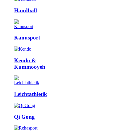
Handball
Kanusport
Kendo &
Kummooyeh
Leicht­athletik
Qi Gong