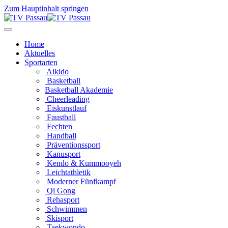
Zum Hauptinhalt springen
Home
Aktuelles
Sportarten
Aikido
Basketball
Basketball Akademie
Cheerleading
Eiskunstlauf
Faustball
Fechten
Handball
Präventionssport
Kanusport
Kendo & Kummooyeh
Leichtathletik
Moderner Fünfkampf
Qi Gong
Rehasport
Schwimmen
Skisport
Taekwondo