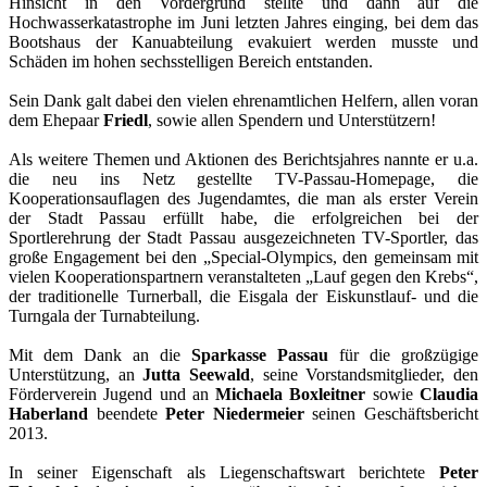
Hinsicht in den Vordergrund stellte und dann auf die
Hochwasserkatastrophe im Juni letzten Jahres einging, bei dem das
Bootshaus der Kanuabteilung evakuiert werden musste und
Schäden im hohen sechsstelligen Bereich entstanden.
Sein Dank galt dabei den vielen ehrenamtlichen Helfern, allen voran
dem Ehepaar
Friedl
, sowie allen Spendern und Unterstützern!
Als weitere Themen und Aktionen des Berichtsjahres nannte er u.a.
die neu ins Netz gestellte TV-Passau-Homepage, die
Kooperationsauflagen des Jugendamtes, die man als erster Verein
der Stadt Passau erfüllt habe, die erfolgreichen bei der
Sportlerehrung der Stadt Passau ausgezeichneten TV-Sportler, das
große Engagement bei den „Special-Olympics, den gemeinsam mit
vielen Kooperationspartnern veranstalteten „Lauf gegen den Krebs“,
der traditionelle Turnerball, die Eisgala der Eiskunstlauf- und die
Turngala der Turnabteilung.
Mit dem Dank an die
Sparkasse Passau
für die großzügige
Unterstützung, an
Jutta Seewald
, seine Vorstandsmitglieder, den
Förderverein Jugend und an
Michaela Boxleitner
sowie
Claudia
Haberland
beendete
Peter Niedermeier
seinen Geschäftsbericht
2013.
In seiner Eigenschaft als Liegenschaftswart berichtete
Peter