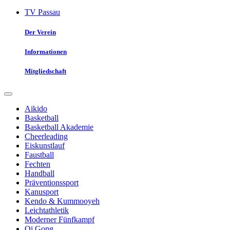
TV Passau
Der Verein
Informationen
Mitgliedschaft
Aikido
Basketball
Basketball Akademie
Cheerleading
Eiskunstlauf
Faustball
Fechten
Handball
Präventionssport
Kanusport
Kendo & Kummooyeh
Leichtathletik
Moderner Fünfkampf
Qi Gong