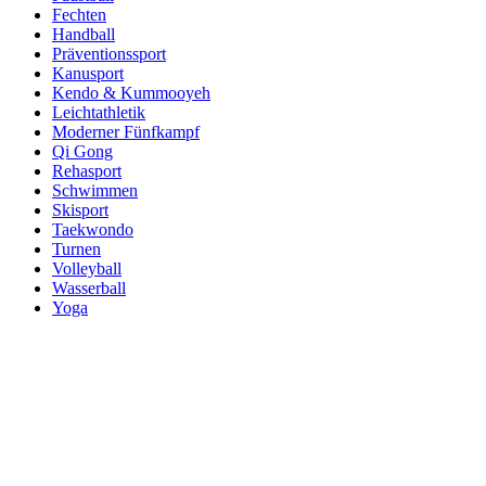
Fechten
Handball
Präventionssport
Kanusport
Kendo & Kummooyeh
Leichtathletik
Moderner Fünfkampf
Qi Gong
Rehasport
Schwimmen
Skisport
Taekwondo
Turnen
Volleyball
Wasserball
Yoga
Qi Gong
Alle Sportarten