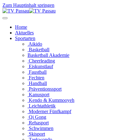
Zum Hauptinhalt springen
Home
Aktuelles
Sportarten
Aikido
Basketball
Basketball Akademie
Cheerleading
Eiskunstlauf
Faustball
Fechten
Handball
Präventionssport
Kanusport
Kendo & Kummooyeh
Leichtathletik
Moderner Fünfkampf
Qi Gong
Rehasport
Schwimmen
Skisport
Taekwondo