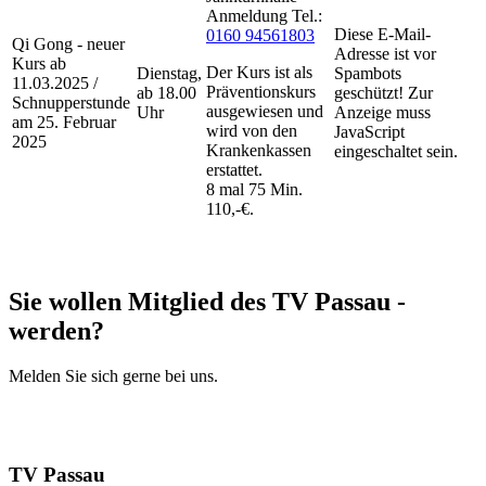
Anmeldung Tel.:
Diese E-Mail-
0160 94561803
Qi Gong - neuer
Adresse ist vor
Kurs ab
Der Kurs ist als
Dienstag,
Spambots
11.03.2025 /
Präventionskurs
ab 18.00
geschützt! Zur
Schnupperstunde
ausgewiesen und
Uhr
Anzeige muss
am 25. Februar
wird von den
JavaScript
2025
Krankenkassen
eingeschaltet sein.
erstattet.
8 mal 75 Min.
110,-€.
Sie wollen Mitglied des TV Passau ­
werden?
Melden Sie sich gerne bei uns.
Mitglied werden
Mehr Infos
TV Passau