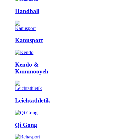
Handball
Kanusport
Kendo &
Kummooyeh
Leicht­athletik
Qi Gong