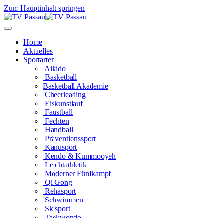
Zum Hauptinhalt springen
Home
Aktuelles
Sportarten
Aikido
Basketball
Basketball Akademie
Cheerleading
Eiskunstlauf
Faustball
Fechten
Handball
Präventionssport
Kanusport
Kendo & Kummooyeh
Leichtathletik
Moderner Fünfkampf
Qi Gong
Rehasport
Schwimmen
Skisport
Taekwondo