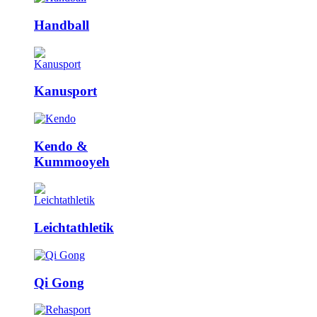
Handball
Kanusport
Kendo &
Kummooyeh
Leicht­athletik
Qi Gong