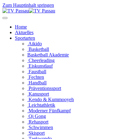
Zum Hauptinhalt springen
Home
Aktuelles
Sportarten
Aikido
Basketball
Basketball Akademie
Cheerleading
Eiskunstlauf
Faustball
Fechten
Handball
Präventionssport
Kanusport
Kendo & Kummooyeh
Leichtathletik
Moderner Fünfkampf
Qi Gong
Rehasport
Schwimmen
Skisport
Taekwondo