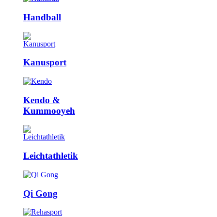
Handball
Kanusport
Kendo &
Kummooyeh
Leicht­athletik
Qi Gong