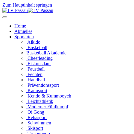
Zum Hauptinhalt springen
Home
Aktuelles
Sportarten
Aikido
Basketball
Basketball Akademie
Cheerleading
Eiskunstlauf
Faustball
Fechten
Handball
Präventionssport
Kanusport
Kendo & Kummooyeh
Leichtathletik
Moderner Fünfkampf
Qi Gong
Rehasport
Schwimmen
Skisport
Taekwondo