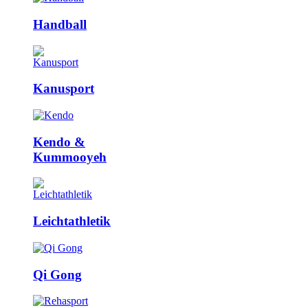
Handball
Kanusport
Kendo &
Kummooyeh
Leicht­athletik
Qi Gong