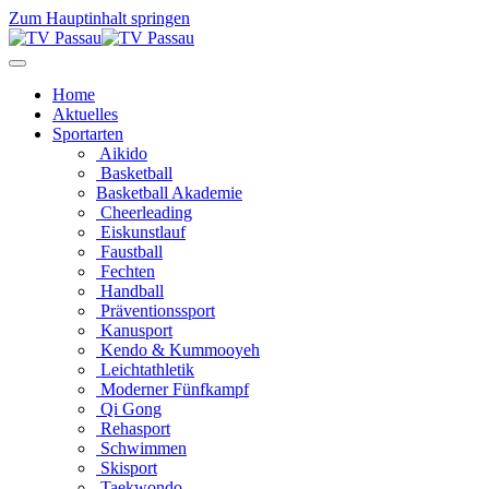
Zum Hauptinhalt springen
Home
Aktuelles
Sportarten
Aikido
Basketball
Basketball Akademie
Cheerleading
Eiskunstlauf
Faustball
Fechten
Handball
Präventionssport
Kanusport
Kendo & Kummooyeh
Leichtathletik
Moderner Fünfkampf
Qi Gong
Rehasport
Schwimmen
Skisport
Taekwondo