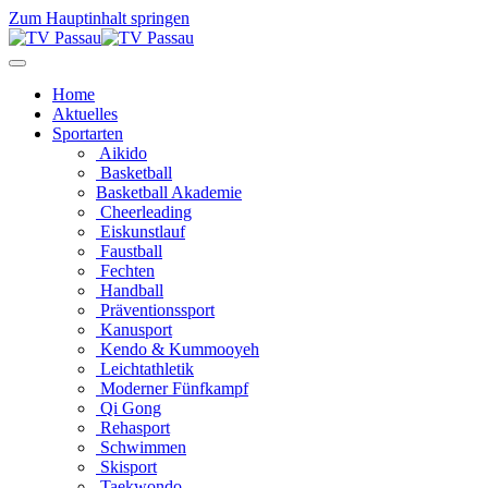
Zum Hauptinhalt springen
Home
Aktuelles
Sportarten
Aikido
Basketball
Basketball Akademie
Cheerleading
Eiskunstlauf
Faustball
Fechten
Handball
Präventionssport
Kanusport
Kendo & Kummooyeh
Leichtathletik
Moderner Fünfkampf
Qi Gong
Rehasport
Schwimmen
Skisport
Taekwondo