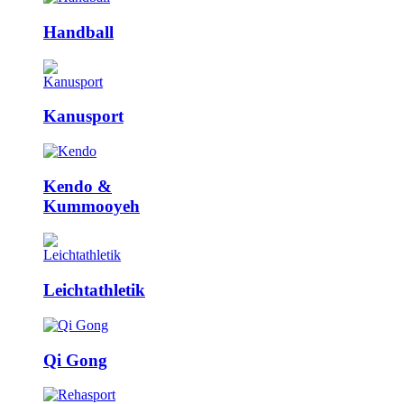
Handball
Kanusport
Kendo &
Kummooyeh
Leicht­athletik
Qi Gong